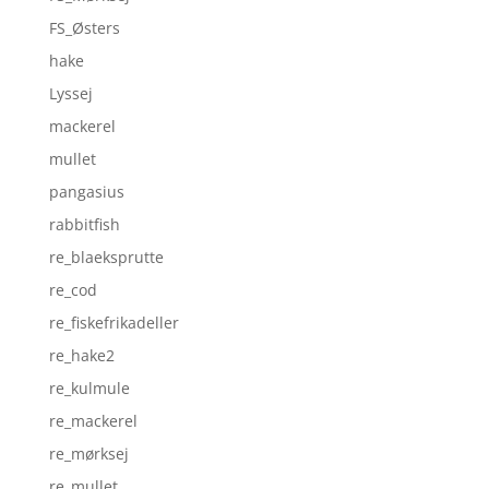
FS_Østers
hake
Lyssej
mackerel
mullet
pangasius
rabbitfish
re_blaeksprutte
re_cod
re_fiskefrikadeller
re_hake2
re_kulmule
re_mackerel
re_mørksej
re_mullet