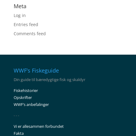
Meta
Log in
Entries feed
Comments feed
WWF’s Fiskeguide
Din guide til bæredygtige fisk og skaldyr
Fiskehistorier
Opskrifter
WWF’s anbefalinger
- - -
Vi er allesammen forbundet
Fakta