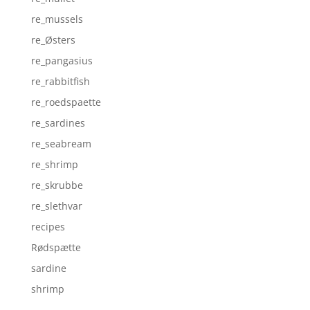
re_mussels
re_Østers
re_pangasius
re_rabbitfish
re_roedspaette
re_sardines
re_seabream
re_shrimp
re_skrubbe
re_slethvar
recipes
Rødspætte
sardine
shrimp