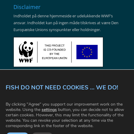
Disclaimer
Indholdet på denne hjemmeside er udelukkende WWF’s
ansvar. Indholdet kan på ingen måde tilskrives at være Den
Europæiske Unions synspunkter eller holdninger.
FISH DO NOT NEED COOKIES ... WE DO!
VI ER ALLE FORBUNDET
FAKTA
By clicking "Agree" you support our improvement work on the
VILKÅR & BETINGELSER
COOKIE SETTINGS
website. Using the
settings
button, you can decide not to allow
certain cookies. However, this may limit the functionality of the
KONTAKT
website. You can revoke your selection at any time via the
corresponding link in the footer of the website.
© 2026 WWF |
www.wwf.dk
|
www.fishforward.eu
Du er