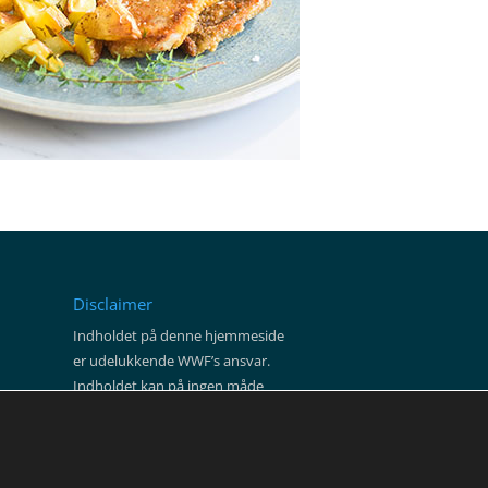
Disclaimer
Indholdet på denne hjemmeside
er udelukkende WWF’s ansvar.
Indholdet kan på ingen måde
tilskrives at være Den Europæiske
Unions synspunkter eller
holdninger.