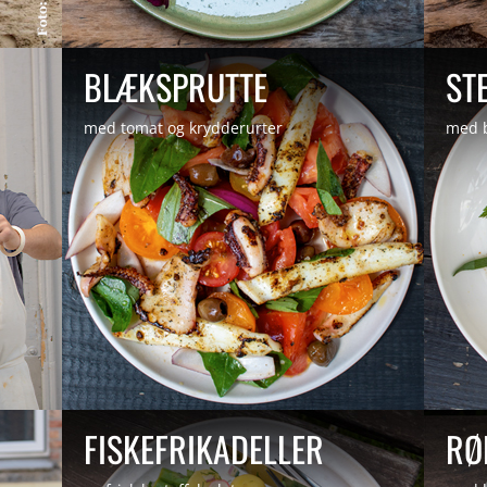
by
Jonas Harild
|
Jul 8, 2019
|
re_blaeksprutte
,
BLÆKSPRUTTE
ST
recipes
med tomat og krydderurter
med b
by
Jonas Harild
|
Jul 8, 2019
|
re_fiskefrikadeller
,
FISKEFRIKADELLER
RØ
recipes