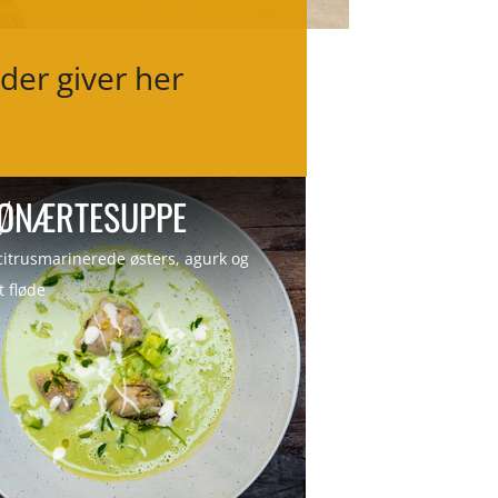
er giver her
ØNÆRTESUPPE
itrusmarinerede østers, agurk og
t fløde