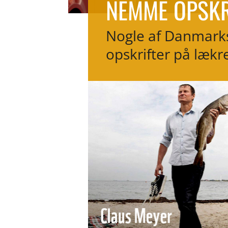
NEMME OPSKR
Nogle af Danmarks
opskrifter på lækr