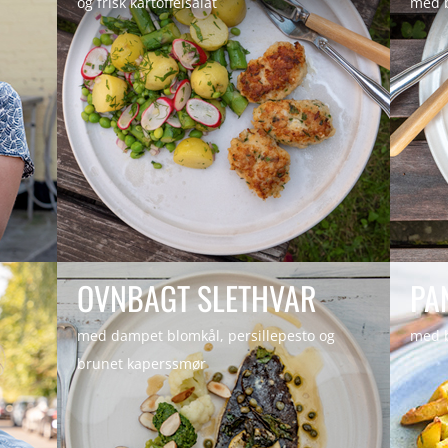
og frisk kartoffelsalat
med 
by
Jonas Harild
|
Nov 2, 2020
|
re_slethvar
,
OVNBAGT SLETHVAR
recipes
med dampet blomkål, persillepesto og
med b
brunet kaperssmør