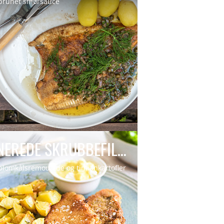
brunet smørsauce
PANEREDE SKRUBBEFILETER
lomkålsremoualde og timiankartofler