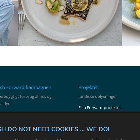
ish Forward-kampagnen
Projektet
redygtigt forbrug af fisk og
Juridiske oplysninger
kaldyr
Fish Forward-projektet
ww.fishforward.eu
Vilkår & Betingelser
sk for evigt
Partnere
SH DO NOT NEED COOKIES ... WE DO!
roblemet
Kontakt
res vision