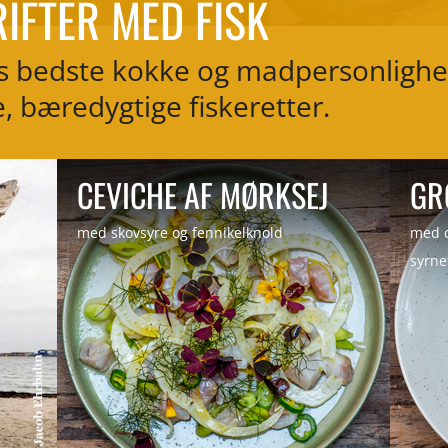
IFTER MED FISK
 bedste kokke og madpersonlighed
e, bæredygtige fiskeretter.
by
Nicolai Sorner
|
Aug 9, 2019
|
re_mørksej
,
CEVICHE AF MØRKSEJ
GR
recipes
med skovsyre og fennikelknold
med c
syrne