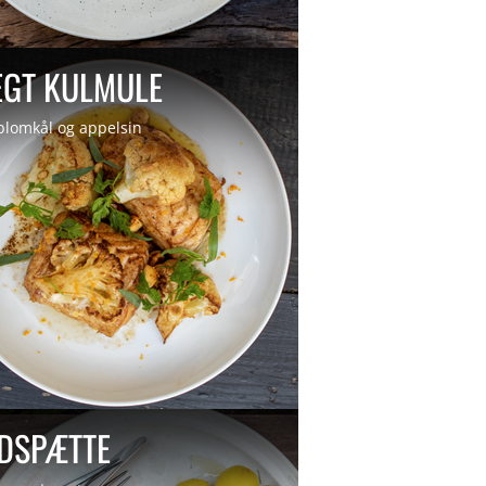
EGT KULMULE
lomkål og appelsin
DSPÆTTE