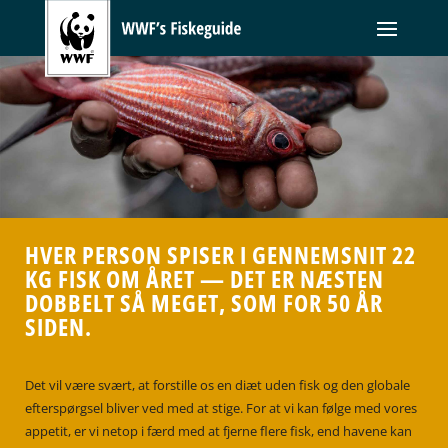
HVER PERSON SPISER I GENNEMSNIT 22
KG FISK OM ÅRET — DET ER NÆSTEN
DOBBELT SÅ MEGET, SOM FOR 50 ÅR
SIDEN.
Det vil være svært, at forstille os en diæt uden fisk og den globale
efterspørgsel bliver ved med at stige. For at vi kan følge med vores
appetit, er vi netop i færd med at fjerne flere fisk, end havene kan