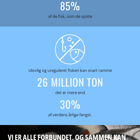
85%
af de fisk, som de spiste
Ulovlig og ureguleret fiskeri kan snart ramme
26 MILLION TON
det er mere end
30%
af verdens årlige fangst.
VI ER ALLE FORBUNDET, OG SAMMEN KAN