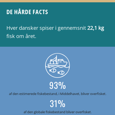
DE HÅRDE FACTS
Hver dansker spiser i gennemsnit
22,1
kg
fisk om året.
93%
af den estimerede fiskebestand, i Middelhavet, bliver overfisket.
31%
af den globale fiskebestand bliver overfisket.