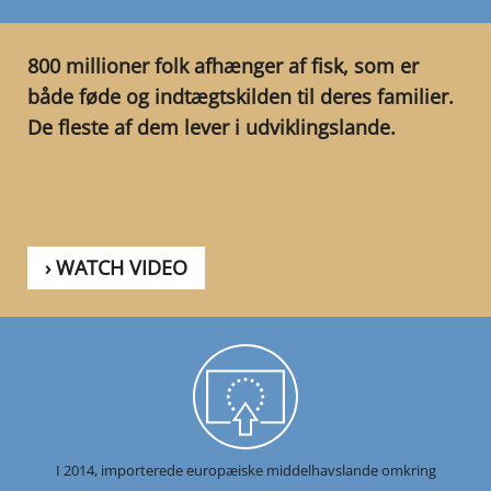
800 millioner folk afhænger af fisk, som er
både føde og indtægtskilden til deres familier.
De fleste af dem lever i udviklingslande.
›
WATCH VIDEO
I 2014, importerede europæiske middelhavslande omkring