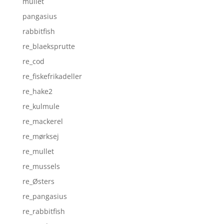
mullet
pangasius
rabbitfish
re_blaeksprutte
re_cod
re_fiskefrikadeller
re_hake2
re_kulmule
re_mackerel
re_mørksej
re_mullet
re_mussels
re_Østers
re_pangasius
re_rabbitfish