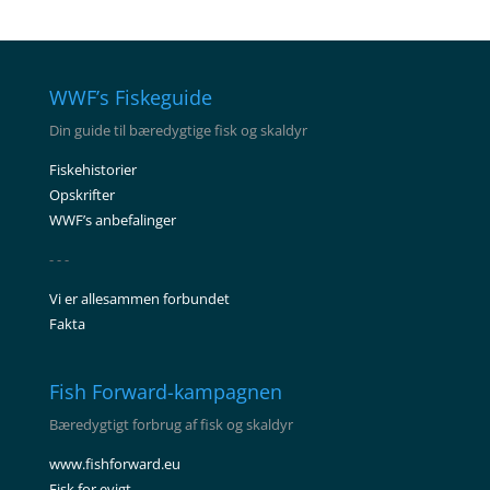
WWF’s Fiskeguide
Din guide til bæredygtige fisk og skaldyr
Fiskehistorier
Opskrifter
WWF’s anbefalinger
- - -
Vi er allesammen forbundet
Fakta
Fish Forward-kampagnen
Bæredygtigt forbrug af fisk og skaldyr
www.fishforward.eu
Fisk for evigt