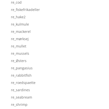
re_cod
re_fiskefrikadeller
re_hake2
re_kulmule
re_mackerel
re_mørksej
re_mullet
re_mussels
re_Østers
re_pangasius
re_rabbitfish
re_roedspaette
re_sardines
re_seabream
re_shrimp