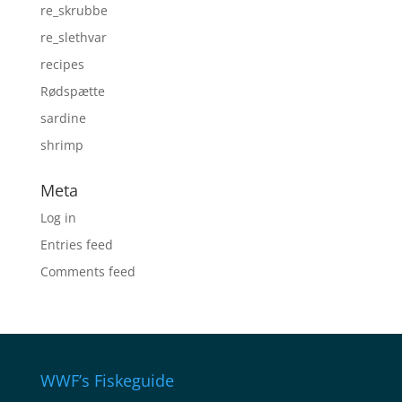
re_skrubbe
re_slethvar
recipes
Rødspætte
sardine
shrimp
Meta
Log in
Entries feed
Comments feed
WWF’s Fiskeguide