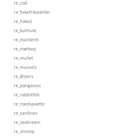
re_cod
re_fiskefrikadeller
re_hake2
re_kulmule
re_mackerel
re_mørksej
re_mullet
re_mussels
re_Østers
re_pangasius
re_rabbitfish
re_roedspaette
re_sardines
re_seabream
re_shrimp