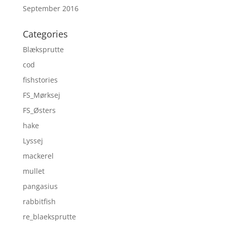
September 2016
Categories
Blæksprutte
cod
fishstories
FS_Mørksej
FS_Østers
hake
Lyssej
mackerel
mullet
pangasius
rabbitfish
re_blaeksprutte