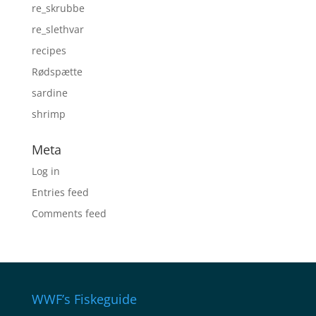
re_skrubbe
re_slethvar
recipes
Rødspætte
sardine
shrimp
Meta
Log in
Entries feed
Comments feed
WWF’s Fiskeguide