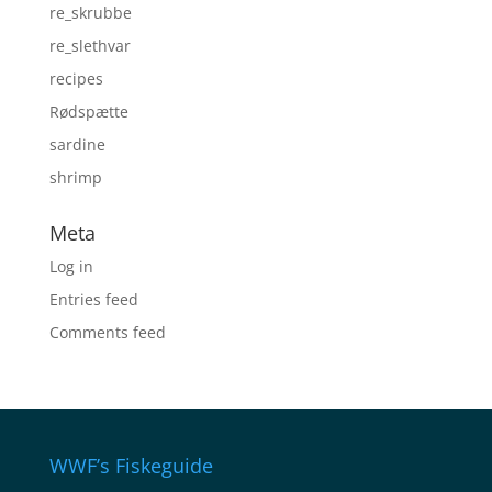
re_skrubbe
re_slethvar
recipes
Rødspætte
sardine
shrimp
Meta
Log in
Entries feed
Comments feed
WWF’s Fiskeguide