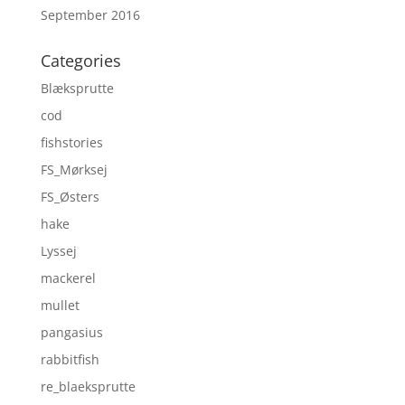
September 2016
Categories
Blæksprutte
cod
fishstories
FS_Mørksej
FS_Østers
hake
Lyssej
mackerel
mullet
pangasius
rabbitfish
re_blaeksprutte