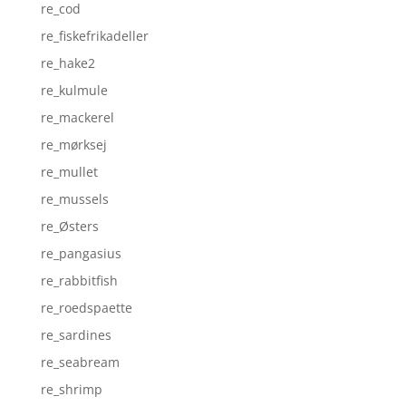
re_cod
re_fiskefrikadeller
re_hake2
re_kulmule
re_mackerel
re_mørksej
re_mullet
re_mussels
re_Østers
re_pangasius
re_rabbitfish
re_roedspaette
re_sardines
re_seabream
re_shrimp