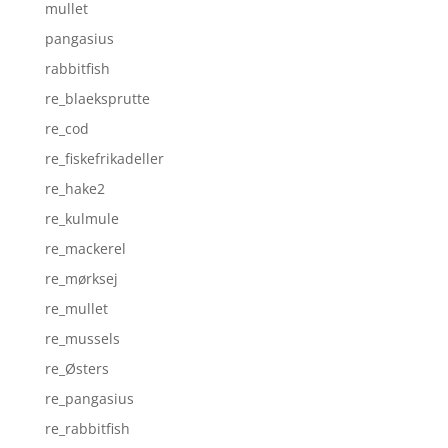
mullet
pangasius
rabbitfish
re_blaeksprutte
re_cod
re_fiskefrikadeller
re_hake2
re_kulmule
re_mackerel
re_mørksej
re_mullet
re_mussels
re_Østers
re_pangasius
re_rabbitfish