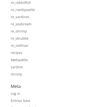
re_rabbitfish
re_roedspaette
re_sardines
re_seabream
re_shrimp
re_skrubbe
re_slethvar
recipes
Rødspætte
sardine
shrimp
Meta
Log in
Entries feed