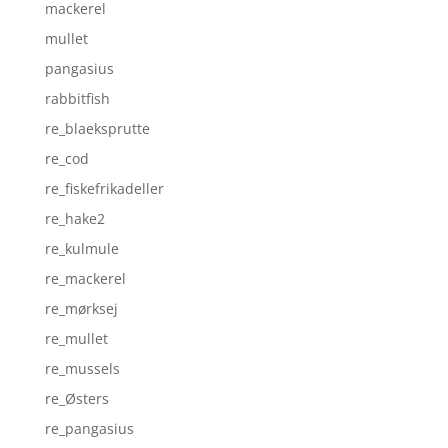
mackerel
mullet
pangasius
rabbitfish
re_blaeksprutte
re_cod
re_fiskefrikadeller
re_hake2
re_kulmule
re_mackerel
re_mørksej
re_mullet
re_mussels
re_Østers
re_pangasius