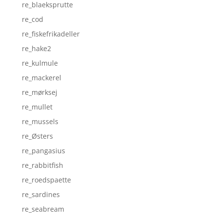
re_blaeksprutte
re_cod
re_fiskefrikadeller
re_hake2
re_kulmule
re_mackerel
re_mørksej
re_mullet
re_mussels
re_Østers
re_pangasius
re_rabbitfish
re_roedspaette
re_sardines
re_seabream