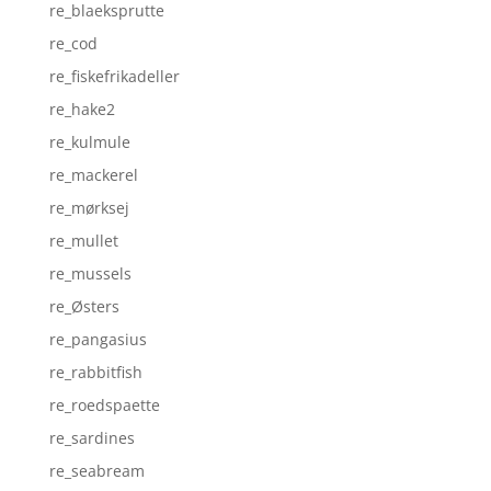
re_blaeksprutte
re_cod
re_fiskefrikadeller
re_hake2
re_kulmule
re_mackerel
re_mørksej
re_mullet
re_mussels
re_Østers
re_pangasius
re_rabbitfish
re_roedspaette
re_sardines
re_seabream